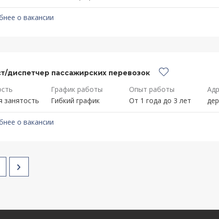
бнее о вакансии
т/диспетчер пассажирских перевозок
ость
График работы
Опыт работы
Адр
я занятость
Гибкий график
От 1 года до 3 лет
дер
бнее о вакансии
Next