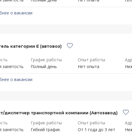
бнее о вакансии
ель категории Е (автовоз)
ость
График работы
Опыт работы
Адр
я занятость
Полный день
Нет опыта
Ниж
бнее о вакансии
т/диспетчер транспортной компании (Автозавод)
ость
График работы
Опыт работы
Адр
я занятость
Гибкий график
От 1 года до 3 лет
Ниж