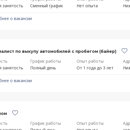
я занятость
Сменный график
Нет опыта
Ниж
бнее о вакансии
алист по выкупу автомобилей с пробегом (байер)
ость
График работы
Опыт работы
Адр
я занятость
Полный день
От 1 года до 3 лет
Ниж
бнее о вакансии
ном
ость
График работы
Опыт работы
Адр
я занятость
Полный день
Нет опыта
сел