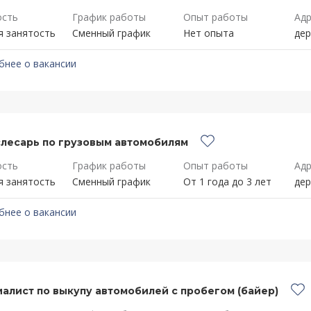
ость
График работы
Опыт работы
Адр
я занятость
Сменный график
Нет опыта
дер
бнее о вакансии
лесарь по грузовым автомобилям
ость
График работы
Опыт работы
Адр
я занятость
Сменный график
От 1 года до 3 лет
дер
бнее о вакансии
алист по выкупу автомобилей с пробегом (байер)