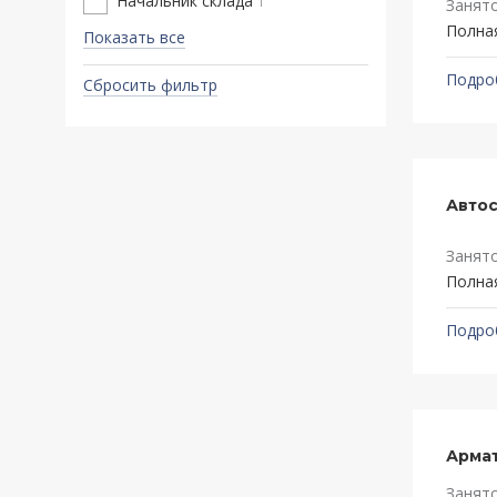
Начальник склада
1
Занят
Полна
Показать все
Подро
Сбросить фильтр
Автос
Занят
Полна
Подро
Арма
Занят