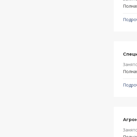
Полна
Подро
Специ
Занят
Полна
Подро
Агро
Занят
Полна